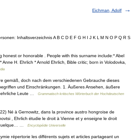
Eichman, Adolf
rsonen: Inhaltsverzeichnis A B C D E F G H I J K L M N O P Q R S
honest or honorable . People with this surname include:* Abel
Anne H. Ehrlich * Arnold Ehrlich, Bible critic; born in Volodovka,
dia
r Ehre gemäß, doch nach dem verschiedenen Gebrauche dieses
egriffen und Einschränkungen. 1. Äußeres Ansehen, äußere
 ehrliche Leute …
Grammatisch-kritisches Wörterbuch der Hochdeutschen
 Né à Gernowitz, dans la province austro hongroise de
ovtsi , Ehrlich étudie le droit à Vienne et y enseigne le droit
e, quelque… …
Encyclopédie Universelle
 répertorie les différents sujets et articles partageant un