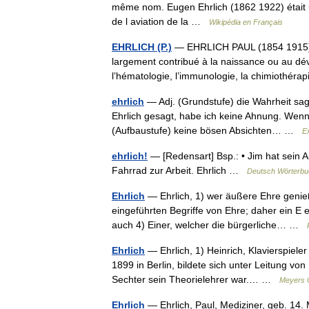
même nom. Eugen Ehrlich (1862 1922) était un
de l aviation de la …
Wikipédia en Français
EHRLICH (P.)
— EHRLICH PAUL (1854 1915) S
largement contribué à la naissance ou au dé
l’hématologie, l’immunologie, la chimiothér
ehrlich
— Adj. (Grundstufe) die Wahrheit sag
Ehrlich gesagt, habe ich keine Ahnung. Wenn ic
(Aufbaustufe) keine bösen Absichten… …
E
ehrlich!
— [Redensart] Bsp.: • Jim hat sein A
Fahrrad zur Arbeit. Ehrlich …
Deutsch Wörterbu
Ehrlich
— Ehrlich, 1) wer äußere Ehre genie
eingeführten Begriffe von Ehre; daher ein E e
auch 4) Einer, welcher die bürgerliche… …
Ehrlich
— Ehrlich, 1) Heinrich, Klavierspieler
1899 in Berlin, bildete sich unter Leitung vo
Sechter sein Theorielehrer war.… …
Meyers 
Ehrlich
— Ehrlich, Paul, Mediziner, geb. 14. M