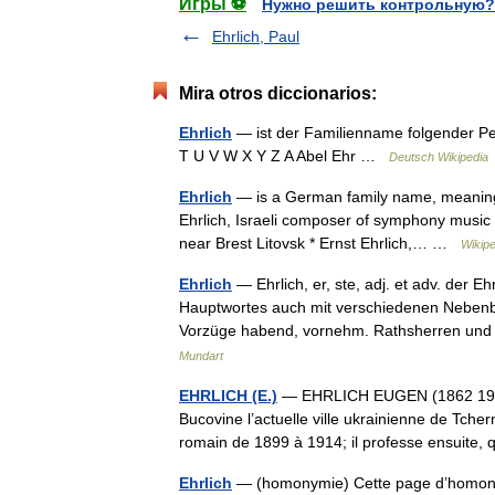
Игры ⚽
Нужно решить контрольную?
Ehrlich, Paul
Mira otros diccionarios:
Ehrlich
— ist der Familienname folgender Pe
T U V W X Y Z A Abel Ehr …
Deutsch Wikipedia
Ehrlich
— is a German family name, meaning 
Ehrlich, Israeli composer of symphony music * 
near Brest Litovsk * Ernst Ehrlich,… …
Wikipe
Ehrlich
— Ehrlich, er, ste, adj. et adv. de
Hauptwortes auch mit verschiedenen Nebenb
Vorzüge habend, vornehm. Rathsherren und
Mundart
EHRLICH (E.)
— EHRLICH EUGEN (1862 1922)
Bucovine l’actuelle ville ukrainienne de Tchern
romain de 1899 à 1914; il professe ensuit
Ehrlich
— (homonymie) Cette page d’homonymie