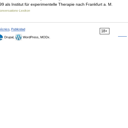
99 als Institut für experimentelle Therapie nach Frankfurt a. M.
Konversations-Lexikon
técnico
,
Publicidad
18+
Drupal,
WordPress, MODx.