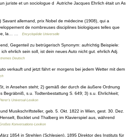
 juriste et un sociologue d Autriche Jacques Ehrlich était un As
avant allemand, prix Nobel de médecine (1908), qui a
veloppement de nombreuses disciplines biologiques telles que
apie, la… …
Encyclopédie Universelle
end, Gegenteil zu betrügerisch Synonym: aufrichtig Beispiele:
h ehrlich sein soll, ist dein neues Auto nicht gut. ehrlich Adj.
xtremes Deutsch
uto verkauft und jetzt fährt er morgens bei jedem Wetter mit dem
ch
ßt, in Ansehen steht; 2) gemäß der durch die äußere Ordnung
s Begräbniß, s.u. Todtenbestattung S. 649; 3) s.u. Ehrlichkeit;
Pierer's Universal-Lexikon
 und Musikschriftsteller, geb. 5. Okt. 1822 in Wien, gest. 30. Dez.
n Henselt, Bocklet und Thalberg im Klavierspiel aus, während
Großes Konversations-Lexikon
ärz 1854 in Strehlen (Schlesien), 1895 Direktor des Instituts für